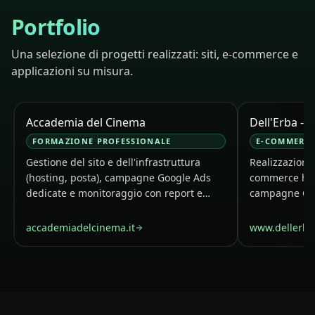
Portfolio
Una selezione di progetti realizzati: siti, e-commerce e
applicazioni su misura.
Accademia del Cinema
Dell'Erba - 
FORMAZIONE PROFESSIONALE
E‑COMMERCE
Gestione del sito e dell'infrastruttura
Realizzazione
(hosting, posta), campagne Google Ads
commerce hea
dedicate e monitoraggio con report e
campagne Go
dashboard.
infrastruttur
monitoraggio d
accademiadelcinema.it
www.dellerb